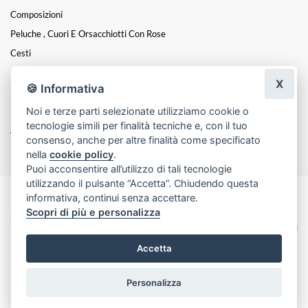
Composizioni
Peluche , Cuori E Orsacchiotti Con Rose
Cesti
Fiori E Dolci
X
🍪 Informativa
Rose Stabilizzate E Altri Fiori
Noi e terze parti selezionate utilizziamo cookie o
Piante Artificiali E Fiori Artificiali
tecnologie simili per finalità tecniche e, con il tuo
Articoli Da Regalo
consenso, anche per altre finalità come specificato
nella
cookie policy
.
Puoi acconsentire all’utilizzo di tali tecnologie
utilizzando il pulsante “Accetta”. Chiudendo questa
informativa, continui senza accettare.
Made with
by
Infoser.it
-
Realizzazione Siti ecommerce per Fioristi
- ©
Scopri di più e personalizza
2026
Privacy Policy
Cookie Policy
Termini e Condizioni
Accetta
Personalizza