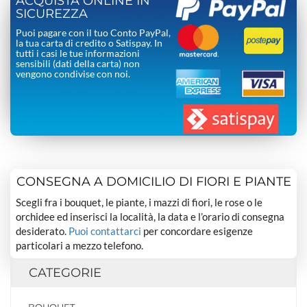
ACQUISTA ONLINE IN
SICUREZZA
Puoi pagare con il tuo Conto PayPal,
la tua carta di credito o Satispay. In
tutti i casi le tue informazioni
sensibili (dati della carta) non
vengono condivise con noi.
CONSEGNA A DOMICILIO DI FIORI E PIANTE
Scegli fra i bouquet, le piante, i mazzi di fiori, le rose o le
orchidee ed inserisci la località, la data e l’orario di consegna
desiderato.
Puoi contattarci
per concordare esigenze
particolari a mezzo telefono.
CATEGORIE