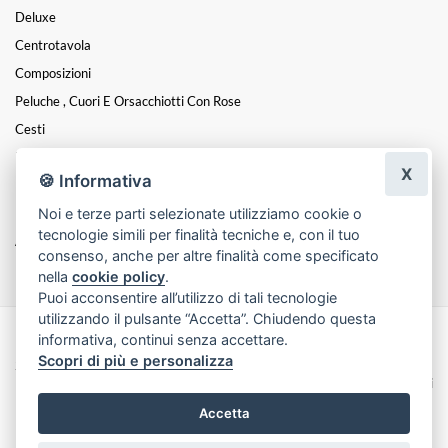
Deluxe
Centrotavola
Composizioni
Peluche , Cuori E Orsacchiotti Con Rose
Cesti
Fiori E Dolci
X
🍪 Informativa
Rose Stabilizzate E Altri Fiori
Noi e terze parti selezionate utilizziamo cookie o
Piante Artificiali E Fiori Artificiali
tecnologie simili per finalità tecniche e, con il tuo
Articoli Da Regalo
consenso, anche per altre finalità come specificato
nella
cookie policy
.
Puoi acconsentire all’utilizzo di tali tecnologie
utilizzando il pulsante “Accetta”. Chiudendo questa
informativa, continui senza accettare.
Made with
by
Infoser.it
-
Realizzazione Siti ecommerce per Fioristi
- ©
Scopri di più e personalizza
2026
Privacy Policy
Cookie Policy
Termini e Condizioni
Accetta