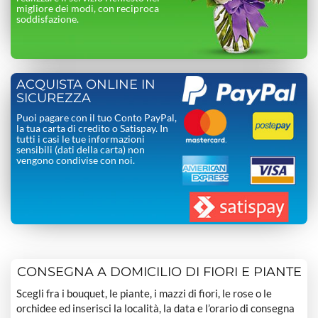
migliore dei modi, con reciproca
soddisfazione.
ACQUISTA ONLINE IN
SICUREZZA
Puoi pagare con il tuo Conto PayPal,
la tua carta di credito o Satispay. In
tutti i casi le tue informazioni
sensibili (dati della carta) non
vengono condivise con noi.
CONSEGNA A DOMICILIO DI FIORI E PIANTE
Scegli fra i bouquet, le piante, i mazzi di fiori, le rose o le
orchidee ed inserisci la località, la data e l’orario di consegna