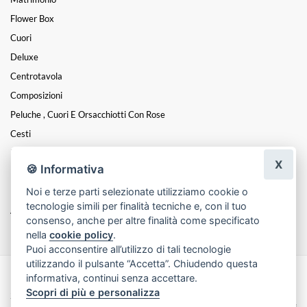
Flower Box
Cuori
Deluxe
Centrotavola
Composizioni
Peluche , Cuori E Orsacchiotti Con Rose
Cesti
Fiori E Dolci
X
🍪 Informativa
Rose Stabilizzate E Altri Fiori
Noi e terze parti selezionate utilizziamo cookie o
Piante Artificiali E Fiori Artificiali
tecnologie simili per finalità tecniche e, con il tuo
Articoli Da Regalo
consenso, anche per altre finalità come specificato
nella
cookie policy
.
Puoi acconsentire all’utilizzo di tali tecnologie
utilizzando il pulsante “Accetta”. Chiudendo questa
informativa, continui senza accettare.
Made with
by
Infoser.it
-
Realizzazione Siti ecommerce per Fioristi
- ©
Scopri di più e personalizza
2026