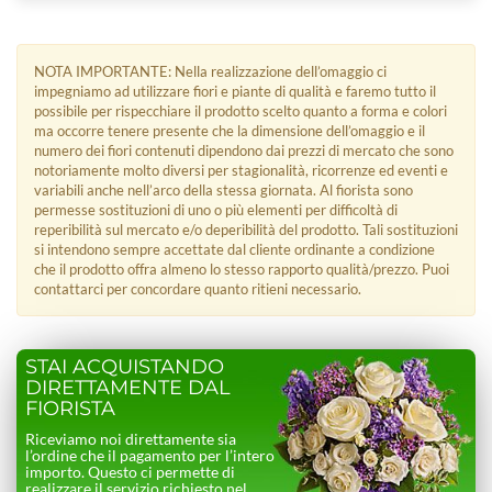
NOTA IMPORTANTE: Nella realizzazione dell’omaggio ci
impegniamo ad utilizzare fiori e piante di qualità e faremo tutto il
possibile per rispecchiare il prodotto scelto quanto a forma e colori
ma occorre tenere presente che la dimensione dell’omaggio e il
numero dei fiori contenuti dipendono dai prezzi di mercato che sono
notoriamente molto diversi per stagionalità, ricorrenze ed eventi e
variabili anche nell’arco della stessa giornata. Al fiorista sono
permesse sostituzioni di uno o più elementi per difficoltà di
reperibilità sul mercato e/o deperibilità del prodotto. Tali sostituzioni
si intendono sempre accettate dal cliente ordinante a condizione
che il prodotto offra almeno lo stesso rapporto qualità/prezzo. Puoi
contattarci per concordare quanto ritieni necessario.
STAI ACQUISTANDO
DIRETTAMENTE DAL
FIORISTA
Riceviamo noi direttamente sia
l’ordine che il pagamento per l’intero
importo. Questo ci permette di
realizzare il servizio richiesto nel